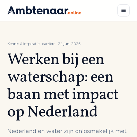
Naar
inhoud
Zoeken
Kennis & Inspiratie
· carrière · 24 juni 2026
Werken bij een
waterschap: een
baan met impact
op Nederland
Nederland en water zijn onlosmakelijk met