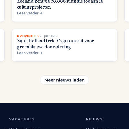
Zeeland kent €600.000 subsidie toe aan 16
cultuurprojecten
Lees verder →
·
25 juli 2026
PROVINCIES
Zuid-Holland trekt €340.000 uit voor
groenblauwe dooradering
Lees verder →
Meer nieuws laden
VACATURES
NIEUWS