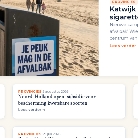
PROVINCIES
Katwijk
sigaret
Nieuwe campa
afvalbak’ Wi
centrum van 
Lees verder
·
5 augustus 2026
PROVINCIES
Noord-Holland opent subsidie voor
bescherming kwetsbare soorten
Lees verder →
·
29 juli 2026
PROVINCIES