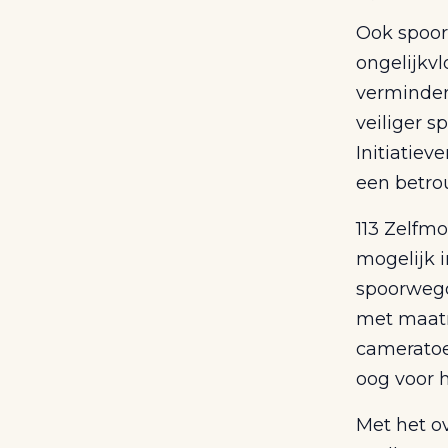
Ook spoor
ongelijkvl
verminder
veiliger s
Initiatiev
een betrou
113 Zelfm
mogelijk 
spoorwego
met maatr
cameratoe
oog voor h
Met het o