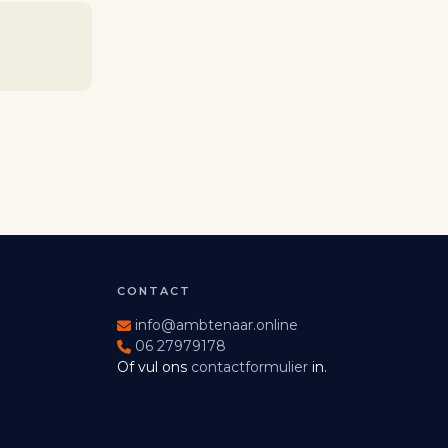
CONTACT
info@ambtenaar.online
06 27979178
Of vul ons
contactformulier
in.