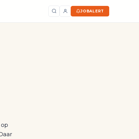
JOBALERT
Zoeken
 op
 Daar