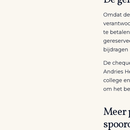
Omdat de 
verantwoo
te betale
gereservee
bijdragen
De chequ
Andries H
college e
om het be
Meer p
spoor