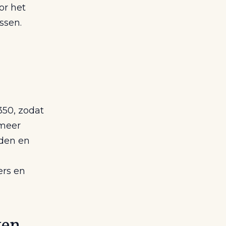
or het
ssen.
350, zodat
 meer
jden en
ers en
ten