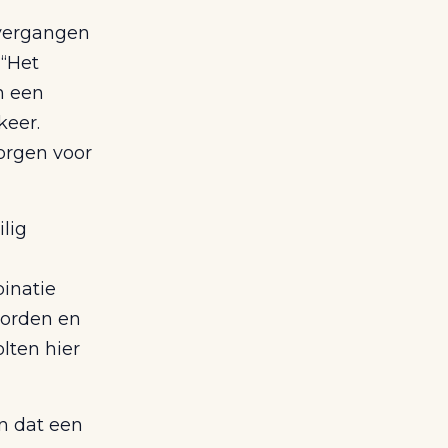
vergangen
 “Het
n een
keer.
zorgen voor
lig
inatie
borden en
lten hier
n dat een