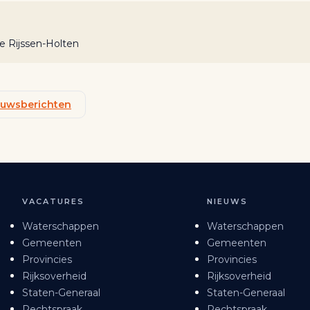
 Rijssen-Holten
ieuwsberichten
VACATURES
NIEUWS
Waterschappen
Waterschappen
Gemeenten
Gemeenten
Provincies
Provincies
Rijksoverheid
Rijksoverheid
Staten-Generaal
Staten-Generaal
Rechtspraak
Rechtspraak