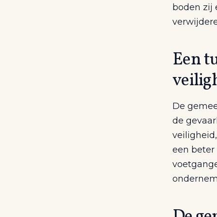
boden zij
verwijder
Een t
veilig
De gemeen
de gevaar
veilighei
een beter 
voetgange
onderneme
De gem