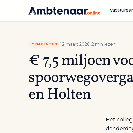
Naar
inhoud
Vacatures
12 maart 2026
· 2 min lezen
GEMEENTEN
€ 7,5 miljoen v
spoorwegovergan
en Holten
Het colle
donderdag