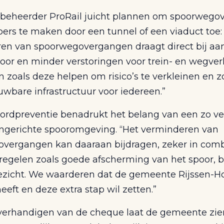
beheerder ProRail juicht plannen om spoorwego
oers te maken door een tunnel of een viaduct toe:
en van spoorwegovergangen draagt direct bij aa
poor en minder verstoringen voor trein- en wegver
en zoals deze helpen om risico’s te verkleinen en 
wbare infrastructuur voor iedereen.”
oordpreventie benadrukt het belang van een zo vei
ingerichte spooromgeving. “Het verminderen van
vergangen kan daaraan bijdragen, zeker in comb
egelen zoals goede afscherming van het spoor, 
zicht. We waarderen dat de gemeente Rijssen-Ho
eeft en deze extra stap wil zetten.”
verhandigen van de cheque laat de gemeente zie