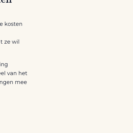
de kosten
t ze wil
ing
el van het
gingen mee