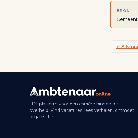
BRON
Gemeente
← Alle n
Hét platform voor een carrière binnen de
overheid. Vind vacatures, lees verhalen, ontmoet
organisaties.