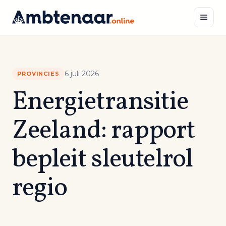
Naar
inhoud
Zoeken
6 juli 2026
PROVINCIES
Energietransitie
Zeeland: rapport
bepleit sleutelrol
regio