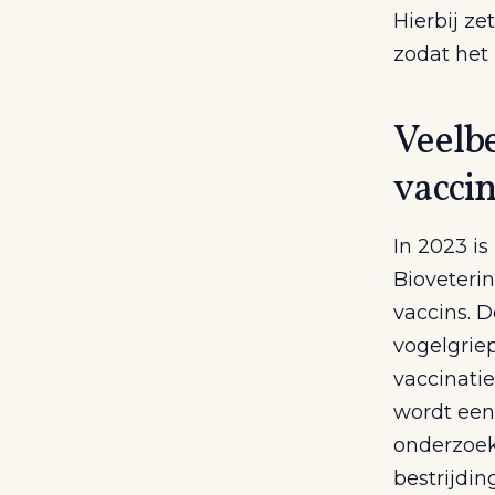
Hierbij z
zodat het 
Veelb
vacci
In 2023 i
Bioveteri
vaccins. D
vogelgriep
vaccinati
wordt een
onderzoek
bestrijdin