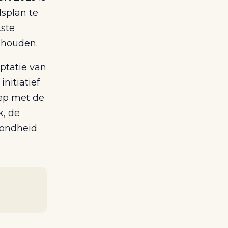
dsplan te
kste
e houden.
ptatie van
nitiatief
oep met de
k, de
zondheid