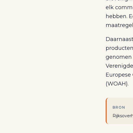
elk commer
hebben. Ee
maatregele
Daarnaast
producten
genomen t
Verenigde 
Europese 
(WOAH).
BRON
Rijksover