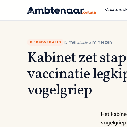
Naar
inhoud
Vacatures
15 mei 2026
· 3 min lezen
RIJKSOVERHEID
Kabinet zet stap
vaccinatie legki
vogelgriep
Het kabine
vogelgriep