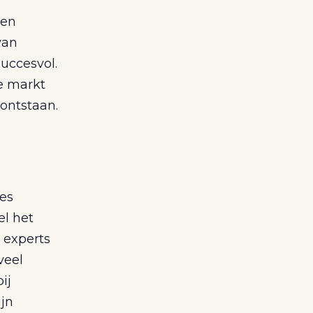
een
van
succesvol.
e markt
ontstaan.
ies
el het
 experts
veel
ij
ijn