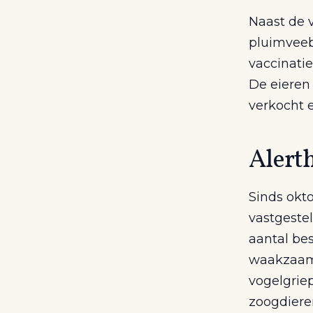
Naast de v
pluimveebe
vaccinatie
De eieren
verkocht 
Alerth
Sinds okto
vastgestel
aantal bes
waakzaamh
vogelgriep
zoogdiere