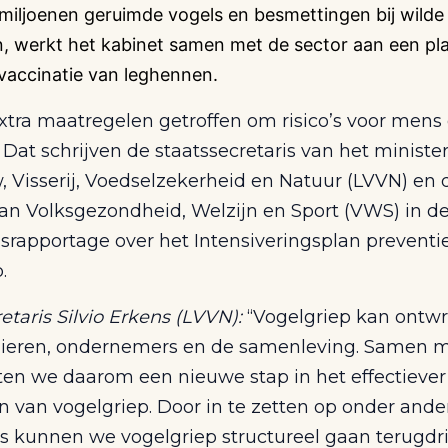
 miljoenen geruimde vogels en besmettingen bij wilde
, werkt het kabinet samen met de sector aan een pl
 vaccinatie van leghennen.
xtra maatregelen getroffen om risico’s voor mens 
Dat schrijven de staatssecretaris van het ministe
 Visserij, Voedselzekerheid en Natuur (LVVN) en 
van Volksgezondheid, Welzijn en Sport (VWS) in d
srapportage over het Intensiveringsplan preventi
.
etaris Silvio Erkens (LVVN):
“Vogelgriep kan ontw
 dieren, ondernemers en de samenleving. Samen 
tten we daarom een nieuwe stap in het effectiever
 van vogelgriep. Door in te zetten op onder ande
es kunnen we vogelgriep structureel gaan terugdr