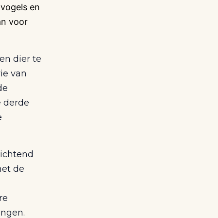
 vogels en
an voor
en dier te
rie van
de
e derde
e
richtend
met de
re
ingen.