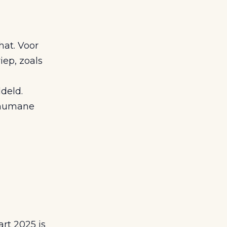
hat. Voor
ep, zoals
deld.
 humane
rt 2025 is