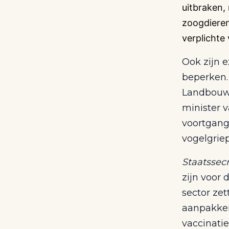
uitbraken,
zoogdieren
verplichte
Ook zijn e
beperken. 
Landbouw,
minister 
voortgang
vogelgriep
Staatssecr
zijn voor
sector ze
aanpakken
vaccinati