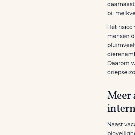
daarnaast
bij melkve
Het risico
mensen di
pluimveeh
dierenamb
Daarom wi
griepseiz
Meer 
intern
Naast vacc
bioveilig