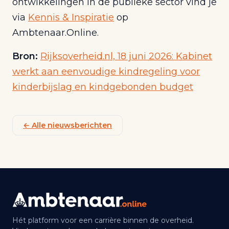
ontwikkelingen in de publieke sector vind je
via
Kennis & Inspiratie
op
Ambtenaar.Online.
Bron:
Rijksoverheid.nl, 18 juni 2026: Kabinet
werkt aan eenvoudige kindregeling voor
kinderbijslag en kindgebonden budget
← Alle nieuwsberichten
Hét platform voor een carrière binnen de overheid.