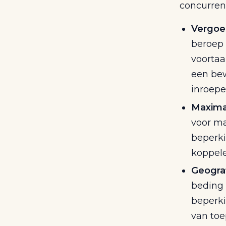
concurren
Vergoe
beroep 
voortaa
een bew
inroepe
Maximal
voor ma
beperk
koppele
Geograf
beding 
beperki
van toe