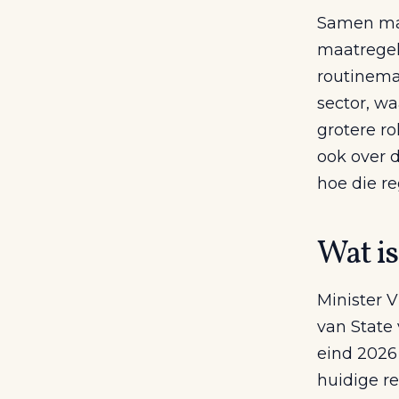
Samen mak
maatregel
routinema
sector, wa
grotere ro
ook over 
hoe die re
Wat is
Minister V
van State 
eind 2026
huidige re