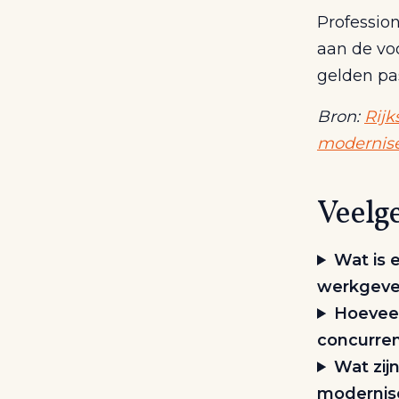
Professio
aan de vo
gelden pa
Bron:
Rijk
modernise
Veelg
Wat is 
werkgever
Hoevee
concurre
Wat zij
modernis