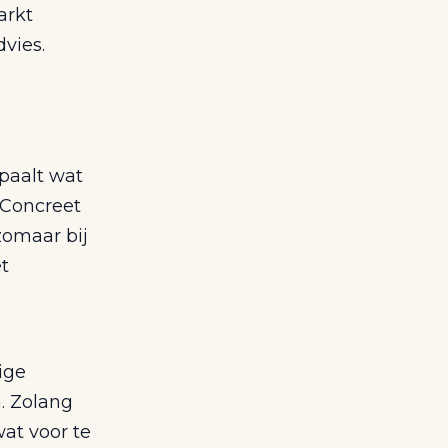
arkt
dvies.
paalt wat
 Concreet
zomaar bij
t
ige
. Zolang
at voor te