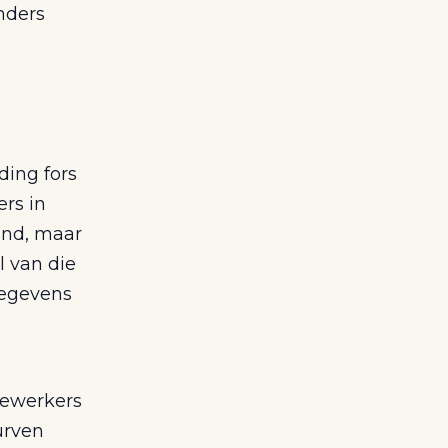
nders
ding fors
rs in
end, maar
l van die
gegevens
dewerkers
urven