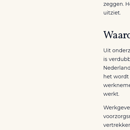
zeggen. He
uitziet.
Waaro
Uit onderz
is verdub
Nederland
het wordt 
werknemer
werkt.
Werkgever
voorzorgs
vertrekke