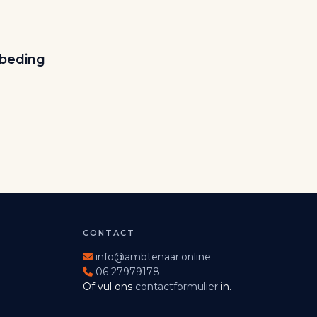
ebeding
CONTACT
info@ambtenaar.online
06 27979178
Of vul ons
contactformulier
in.