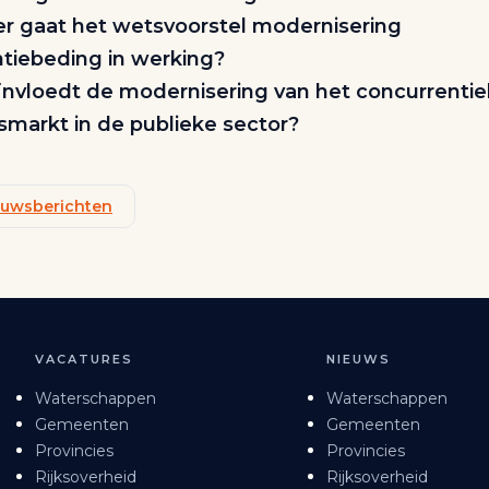
 gaat het wetsvoorstel modernisering
tiebeding in werking?
nvloedt de modernisering van het concurrenti
smarkt in de publieke sector?
ieuwsberichten
VACATURES
NIEUWS
Waterschappen
Waterschappen
Gemeenten
Gemeenten
Provincies
Provincies
Rijksoverheid
Rijksoverheid