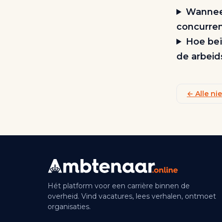
Wanneer
concurren
Hoe beï
de arbeid
← Alle n
Hét platform voor een carrière binnen de
overheid. Vind vacatures, lees verhalen, ontmoet
organisaties.