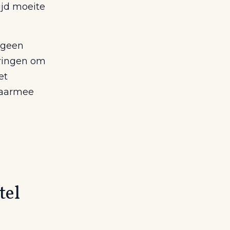
ijd moeite
u geen
pringen om
et
daarmee
tel