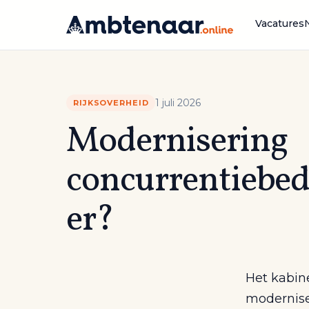
Naar
inhoud
Vacatures
1 juli 2026
RIJKSOVERHEID
Modernisering
concurrentiebed
er?
Het kabine
moderniser