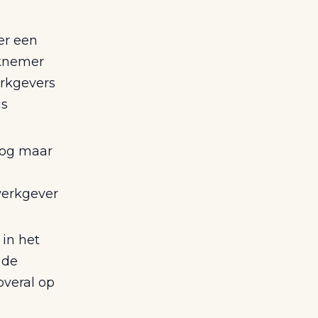
er een
rknemer
erkgevers
is
nog maar
werkgever
in het
 de
overal op