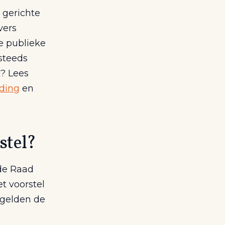
 gerichte
vers
e publieke
 steeds
k? Lees
eding
en
stel?
 de Raad
et voorstel
 gelden de