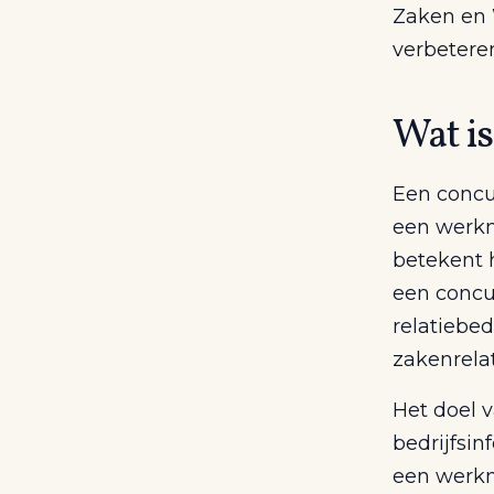
Zaken en 
verbeteren
Wat i
Een concu
een werkn
betekent h
een concur
relatiebed
zakenrela
Het doel 
bedrijfsin
een werkne