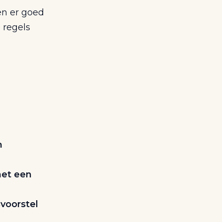
en er goed
 regels
n
met een
svoorstel