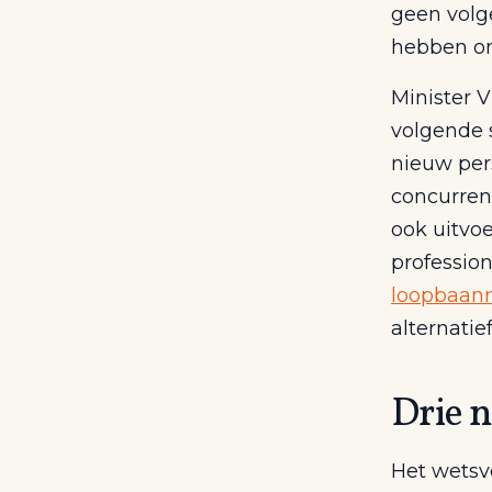
geen volge
hebben om
Minister V
volgende s
nieuw per
concurren
ook uitvoe
profession
loopbaanm
alternatie
Drie n
Het wetsv