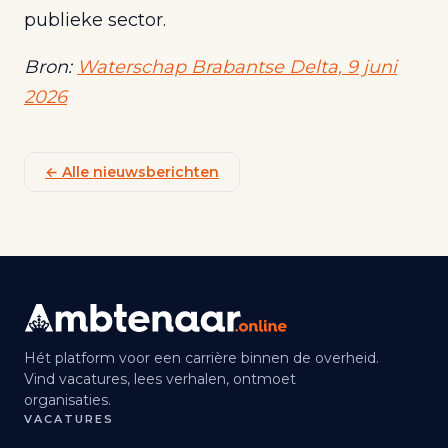
publieke sector.
Bron:
Waterschap Brabantse Delta, 9 juni
2026
← Alle nieuwsberichten
Hét platform voor een carrière binnen de overheid.
Vind vacatures, lees verhalen, ontmoet
organisaties.
VACATURES