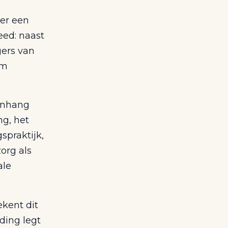
 er een
eed: naast
gers van
om
menhang
ng, het
spraktijk,
org als
ale
kent dit
ding legt