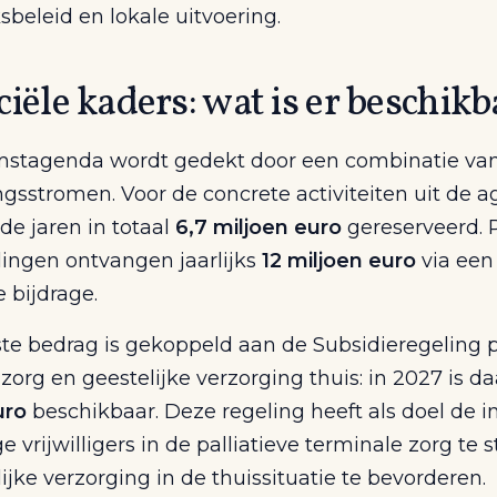
ksbeleid en lokale uitvoering.
iële kaders: wat is er beschik
stagenda wordt gedekt door een combinatie va
ngsstromen. Voor de concrete activiteiten uit de a
e jaren in totaal
6,7 miljoen euro
gereserveerd. P
lingen ontvangen jaarlijks
12 miljoen euro
via een
e bijdrage.
te bedrag is gekoppeld aan de Subsidieregeling p
zorg en geestelijke verzorging thuis: in 2027 is d
uro
beschikbaar. Deze regeling heeft als doel de i
 vrijwilligers in de palliatieve terminale zorg te 
ijke verzorging in de thuissituatie te bevorderen.