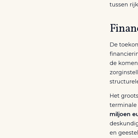
tussen rij
Financ
De toekom
financieri
de komend
zorginstel
structurel
Het groots
terminale 
miljoen e
deskundige
en geestel