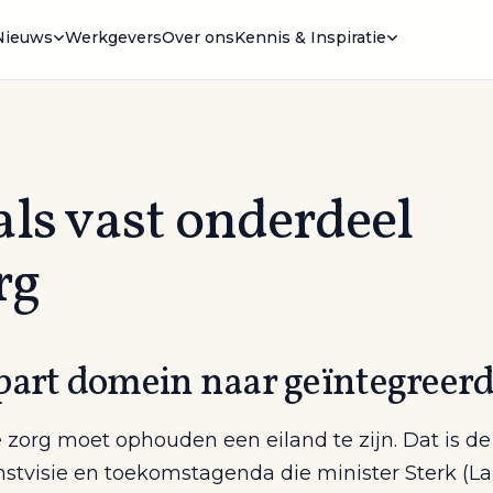
Nieuws
Werkgevers
Over ons
Kennis & Inspiratie
 als vast onderdeel
rg
part domein naar geïntegreerd
e zorg moet ophouden een eiland te zijn. Dat is d
stvisie en toekomstagenda die minister Sterk (L