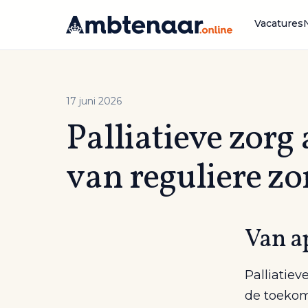
Naar
inhoud
Vacatures
17 juni 2026
Palliatieve zorg
van reguliere zo
Van a
Palliatiev
de toekom