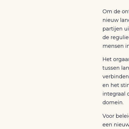
Om de ont
nieuw lan
partijen 
de reguli
mensen in 
Het orgaa
tussen la
verbinden
en het sti
integraal 
domein.
Voor bele
een nieuw