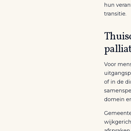
hun veran
transitie.
Thuis
pallia
Voor mense
uitgangsp
of in de 
samenspel
domein en
Gemeenten
wijkgerich
afspraken