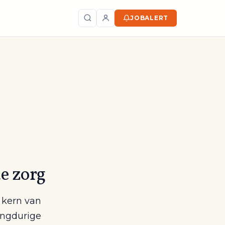
JOBALERT
Zoeken
e zorg
e kern van
angdurige