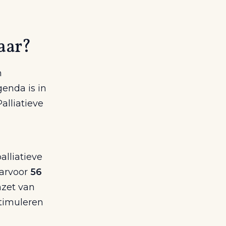
baar?
n
genda is in
alliatieve
alliatieve
aarvoor
56
nzet van
stimuleren