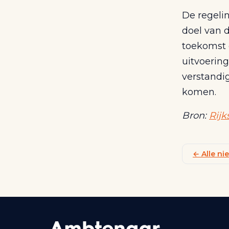
De regeli
doel van 
toekomst 
uitvoering
verstandi
komen.
Bron:
Rijk
← Alle n