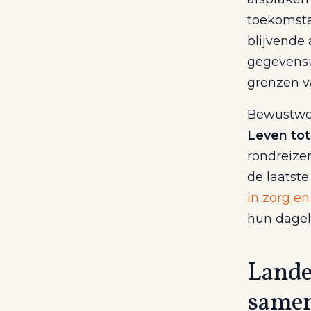
toekomsta
blijvende 
gegevensu
grenzen v
Bewustwor
Leven tot
rondreizen
de laatst
in zorg e
hun dageli
Landel
same