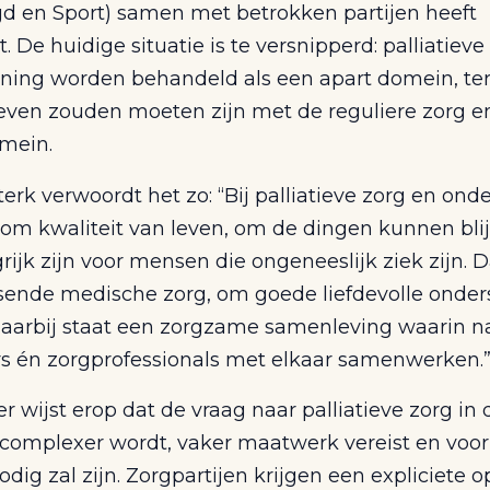
gd en Sport) samen met betrokken partijen heeft
. De huidige situatie is te versnipperd: palliatieve
ning worden behandeld als een apart domein, ter
weven zouden moeten zijn met de reguliere zorg e
omein.
terk verwoordt het zo: “Bij palliatieve zorg en on
t om kwaliteit van leven, om de dingen kunnen bl
rijk zijn voor mensen die ongeneeslijk ziek zijn. D
sende medische zorg, om goede liefdevolle onder
daarbij staat een zorgzame samenleving waarin n
ers én zorgprofessionals met elkaar samenwerken.
r wijst erop dat de vraag naar palliatieve zorg in 
complexer wordt, vaker maatwerk vereist en voo
ig zal zijn. Zorgpartijen krijgen een expliciete 