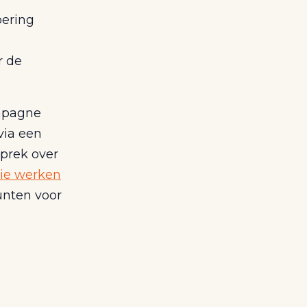
oering
r de
ampagne
via een
sprek over
die werken
unten voor