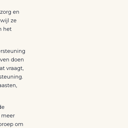
 zorg en
wijl ze
n het
dersteuning
ijven doen
at vraagt,
steuning.
aasten,
”
de
r meer
oproep om