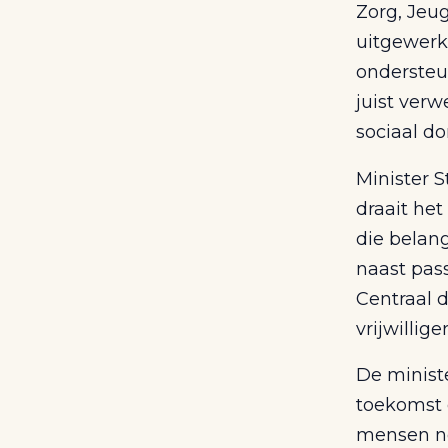
Zorg, Jeu
uitgewerkt
ondersteu
juist ver
sociaal d
Minister S
draait he
die belang
naast pas
Centraal 
vrijwillig
De ministe
toekomst 
mensen nod