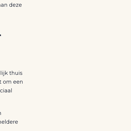
 aan deze
r
ijk thuis
gt om een
ciaal
n
heldere