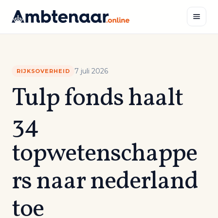
Naar
inhoud
Zoeken
7 juli 2026
RIJKSOVERHEID
Tulp fonds haalt
34
topwetenschappe
rs naar nederland
toe