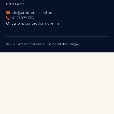
CONTACT
info@ambtenaar.online
06 27979178
Of vul ons
contactformulier
in.
© 2026 Ambtenaar online · Gemaakt door Yinga