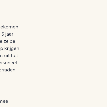
 gekomen
 3 jaar
e ze de
p krijgen
n uit het
ersoneel
orraden.
rmee