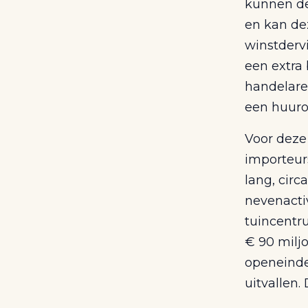
kunnen de
en kan dez
winstderv
een extra 
handelare
een huur
Voor deze
importeurs
lang, circ
nevenactiv
tuincentr
€ 90 milj
openeinde
uitvallen.