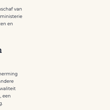
nschaf van
ministerie
zen en
n
cherming
 andere
waliteit
, een
g.