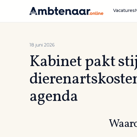
Naar
inhoud
Vacatures
18 juni 2026
Kabinet pakt st
dierenartskoste
agenda
Waaro