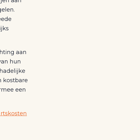
ijen aan
gelen.
eede
jks
chting aan
 van hun
hadelijke
n kostbare
armee een
artskosten