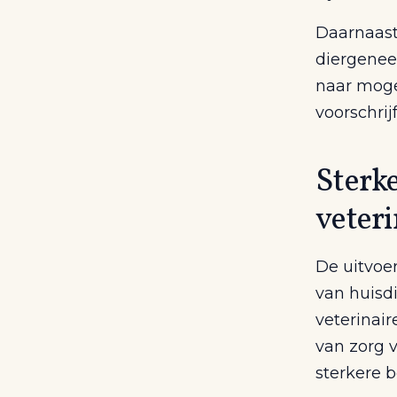
Daarnaast
diergenee
naar moge
voorschrij
Sterke
veteri
De uitvoe
van huisd
veterinair
van zorg 
sterkere b