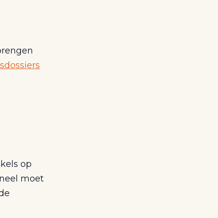
ebrengen
sdossiers
kels op
oneel moet
 de