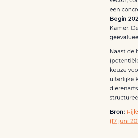
sector, c
een concre
Begin 20
Kamer. De
geëvaluee
Naast de b
(potentiël
keuze voor
uiterlijke
dierenart
structure
Bron:
Rijk
(17 juni 2