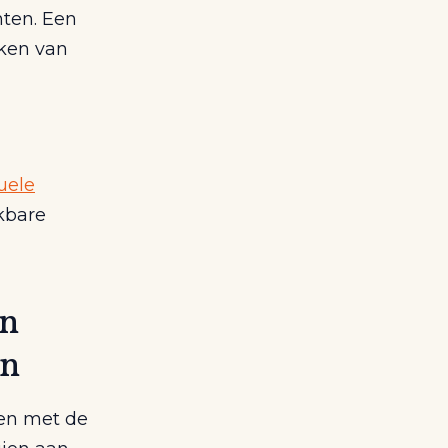
ten. Een
aken van
uele
kbare
en
en
en met de