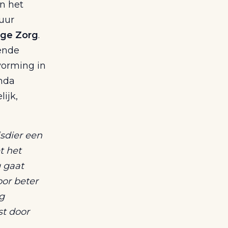
an het
tuur
ige Zorg
.
gende
vorming in
enda
ijk,
isdier een
t het
g gaat
oor beter
g
st door