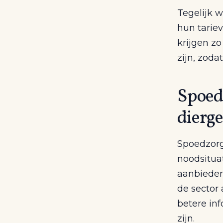
Tegelijk w
hun tarie
krijgen zo
zijn, zod
Spoedz
dierg
Spoedzorg 
noodsitua
aanbieder
de sector 
betere in
zijn.