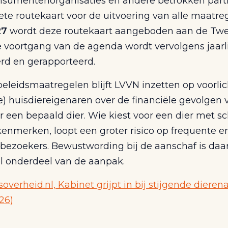
onsumentenorganisaties en andere betrokken part
te routekaart voor de uitvoering van alle maatre
27
wordt deze routekaart aangeboden aan de Tw
 voortgang van de agenda wordt vervolgens jaarli
rd en gerapporteerd.
eleidsmaatregelen blijft LVVN inzetten op voorli
e) huisdiereigenaren over de financiële gevolgen
 een bepaald dier. Wie kiest voor een dier met sc
 kenmerken, loopt een groter risico op frequente e
sbezoekers. Bewustwording bij de aanschaf is da
el onderdeel van de aanpak.
soverheid.nl, Kabinet grijpt in bij stijgende dieren
026)