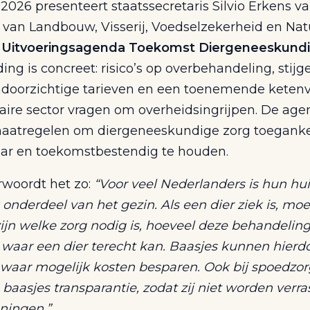
 2026 presenteert staatssecretaris Silvio Erkens v
e van Landbouw, Visserij, Voedselzekerheid en Na
e
Uitvoeringsagenda Toekomst Diergeneeskund
ing is concreet: risico’s op overbehandeling, stij
ondoorzichtige tarieven en een toenemende keten
naire sector vragen om overheidsingrijpen. De ag
aatregelen om diergeneeskundige zorg toegankel
ar en toekomstbestendig te houden.
rwoordt het zo:
“Voor veel Nederlanders is hun hu
 onderdeel van het gezin. Als een dier ziek is, moe
zijn welke zorg nodig is, hoeveel deze behandelin
 waar een dier terecht kan. Baasjes kunnen hierd
 waar mogelijk kosten besparen. Ook bij spoedzor
baasjes transparantie, zodat zij niet worden verra
ningen.”