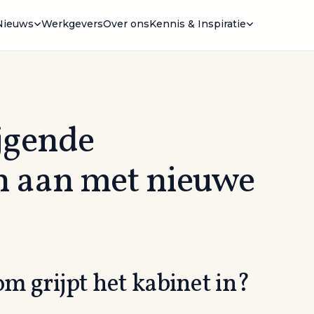
Nieuws
Werkgevers
Over ons
Kennis & Inspiratie
ijgende
n aan met nieuwe
m grijpt het kabinet in?