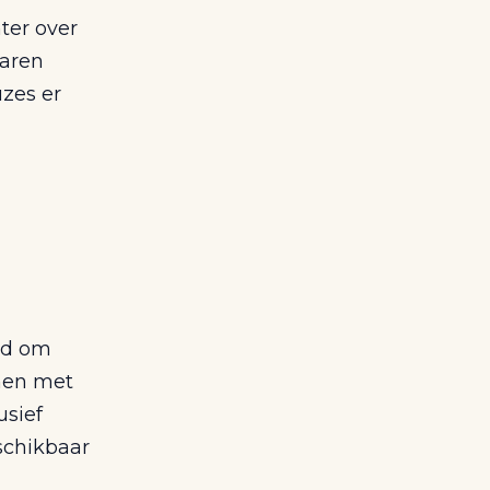
ter over
naren
uzes er
id om
amen met
usief
schikbaar