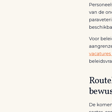
Personeel
van de on
paraveter
beschikba
Voor belei
aangrenze
vacatures 
beleidsvr
Route
bewus
De komen