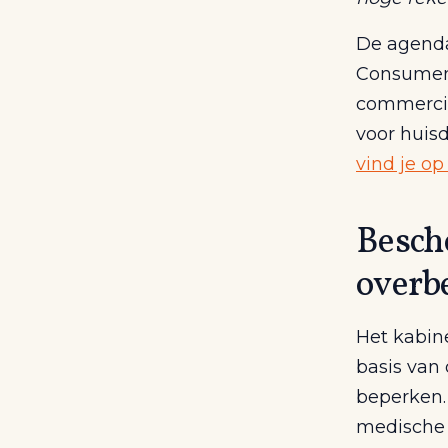
De agenda
Consument
commercia
voor huis
vind je o
Besch
overb
Het kabin
basis van
beperken.
medische 