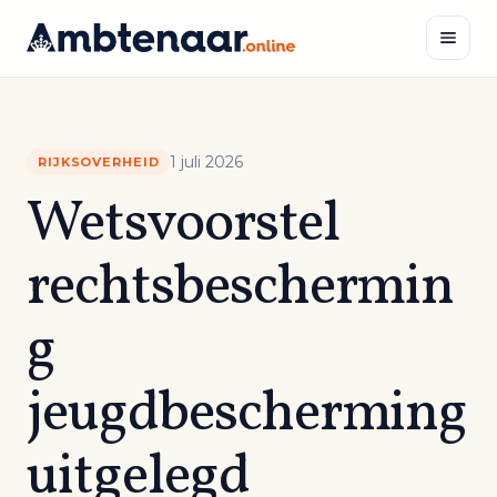
Naar
inhoud
Zoeken
1 juli 2026
RIJKSOVERHEID
Wetsvoorstel
rechtsbeschermin
g
jeugdbescherming
uitgelegd