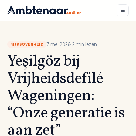
Naar
inhoud
Zoeken
7 mei 2026
· 2 min lezen
RIJKSOVERHEID
Yeşilgöz bij
Vrijheidsdefilé
Wageningen:
“Onze generatie is
aan zet”