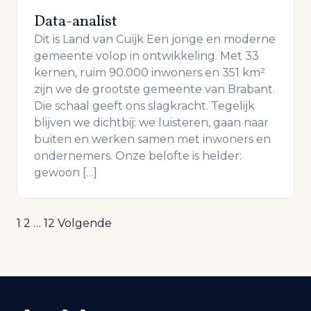
Data-analist
Dit is Land van Cuijk Een jonge en moderne
gemeente volop in ontwikkeling. Met 33
kernen, ruim 90.000 inwoners en 351 km²
zijn we de grootste gemeente van Brabant.
Die schaal geeft ons slagkracht. Tegelijk
blijven we dichtbij: we luisteren, gaan naar
buiten en werken samen met inwoners en
ondernemers. Onze belofte is helder:
gewoon […]
Berichten
1
2
…
12
Volgende
paginering