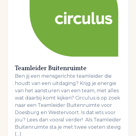
Teamleider Buitenruimte
Ben jij een mensgerichte teamleider die
houdt van een uitdaging? Krijg je energie
van het aansturen van een team, met alles
wat daarbij komt kijken? Circulus is op zoek
naar een Teamleider Buitenruimte voor
Doesburg en Westervoort. Is dat iets voor
jou? Lees dan vooral verder! Als Teamleider
Buitenruimte sta je met twee voeten stevig
[…]