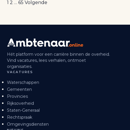
Berichten
1
2
…
65
Volgende
paginering
Hét platform voor een carrière binnen de overheid.
Vind vacatures, lees verhalen, ontmoet
organisaties.
VACATURES
Waterschappen
Gemeenten
Provincies
Rijksoverheid
Staten-Generaal
Rechtspraak
Omgevingsdiensten