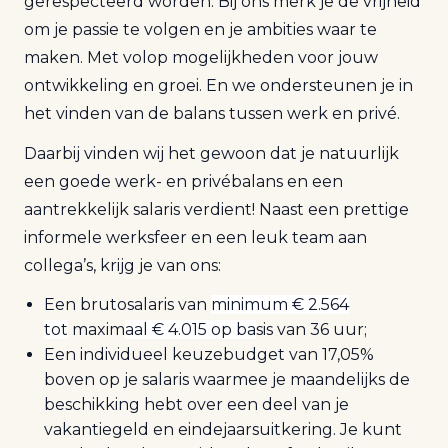
gerespecteerd worden. Bij ons merk je de vrijheid
om je passie te volgen en je ambities waar te
maken. Met volop mogelijkheden voor jouw
ontwikkeling en groei. En we ondersteunen je in
het vinden van de balans tussen werk en privé.
Daarbij vinden wij het gewoon dat je natuurlijk
een goede werk- en privébalans en een
aantrekkelijk salaris verdient! Naast een prettige
informele werksfeer en een leuk team aan
collega’s, krijg je van ons:
Een brutosalaris van
minimum € 2.564
tot
maxim
aal
€ 4.015 op ba
sis
van 36 uur;
Een individueel keuzebudget van 17,05%
boven op je salaris waarmee je maandelijks de
beschikking hebt over een deel van je
vakantiegeld en eindejaarsuitkering. Je kunt