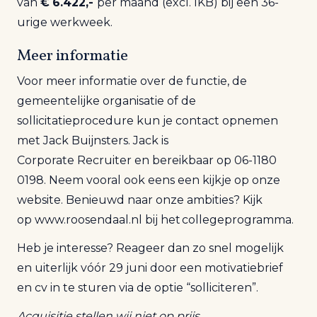
van
€
6.422,-
per maand (excl. IKB) bij een 36-
urige werkweek.
Meer informatie
Voor meer informatie over de functie, de
gemeentelijke organisatie of de
sollicitatieprocedure kun je contact opnemen
met Jack Buijnsters. Jack is
Corporate
Recruiter
en bereikbaar op 06-1180
0198. Neem vooral ook eens een kijkje op
onze
website
.
Benieuwd naar onze ambities?
Kijk
op
www.roosendaal.nl
bij het
collegeprogramma
.
Heb je interesse? Reageer dan zo snel mogelijk
en uiterlijk vóór 29 juni door een motivatiebrief
en cv in te sturen via de optie “solliciteren”.
Acquisitie stellen wij niet op prijs.