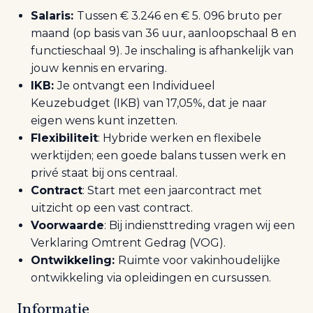
Salaris:
Tussen €
3.246
en €
5. 096
bruto per
maand (op basis van 36 uur, aanloopschaal 8 en
functieschaal 9). Je inschaling is afhankelijk van
jouw kennis en ervaring.
IKB:
Je ontvangt een Individueel
Keuzebudget (IKB) van 17,05%, dat je naar
eigen wens kunt inzetten.
Flexibiliteit
:
H
ybride werken en flexibele
werktijden; een goede balans tussen werk en
privé staat bij ons centraal.
Contract
:
S
tart met een jaarcontract met
uitzicht op een vast contract.
Voorwaarde
: Bij indiensttreding vragen wij een
Verklaring
Omtrent
Gedrag (VOG).
Ontwikkeling:
Ruimte voor vakinhoudelijke
ontwikkeling via opleidingen en cursussen.
Informatie