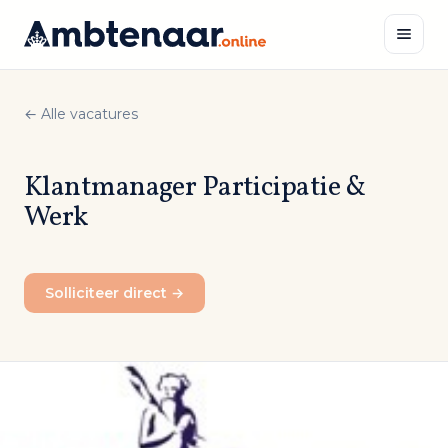
Naar
inhoud
← Alle vacatures
Zoeken
Klantmanager Participatie &
Werk
Solliciteer direct →