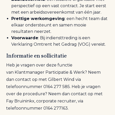
perspectief op een vast contract. Je start eerst
met een arbeidsovereenkomst van één jaar.
Prettige werk
omgeving
: een hecht team dat
elkaar ondersteunt en samen mooie
resultaten neerzet.
Voorwaarde
:
Bij indiensttreding is een
Verklaring
Omtrent
het Gedrag (VOG) vereist.
Informatie en sollicitatie
Heb je vragen over deze functie
van
Klantmanager Participatie
&
Wer
k
? Neem
dan contact op met
Gilbert Wind
via
telefoonnummer 0164
277
585
. Heb je vragen
over de procedure? Neem dan contact op met
Fay Bruininkx, corporate
recruiter
, via
telefoonnummer 0164
277163.