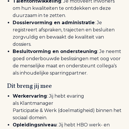
Talentontwikkeling
: Je motiveert inwoners
om hun kwaliteiten te ontdekken en deze
duurzaam in te zetten.
Dossiervorming en administratie
: Je
registreert afspraken, trajecten en besluiten
zorgvuldig en bewaakt de kwaliteit van
dossiers.
Besluitvorming en ondersteuning
: Je neemt
goed onderbouwde beslissingen met oog voor
de menselijke maat en ondersteunt collega’s
als inhoudelijke sparringpartner.
Dit breng jij mee
Werkervaring
: Jij hebt e
varing
als Klantmanager
Participatie & Werk (doelmatigheid) binnen het
sociaal domein.
Opleidingsniveau
: Jij hebt HBO werk- en