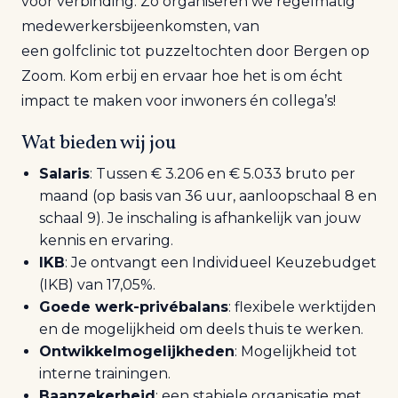
voor verbinding. Zo organiseren we regelmatig
medewerkersbijeenkomsten, van
een
golfclinic
tot puzzeltochten door Bergen op
Zoom. Kom erbij en ervaar hoe het is om écht
impact te maken voor inwoners én collega’s!
Wat bieden wij jou
Salaris
: Tussen € 3.206 en € 5.033 bruto per
maand (op basis van 36 uur, aanloopschaal 8 en
schaal 9). Je inschaling is afhankelijk van jouw
kennis en ervaring.
IKB
: Je ontvangt een Individueel Keuzebudget
(IKB) van 17,05%.
Goede werk-privébalans
: flexibele werktijden
en de mogelijkheid om deels thuis te werken.
Ontwikkelmogelijkheden
: Mogelijkheid tot
interne trainingen.
Baanzekerheid
: een stabiele organisatie met