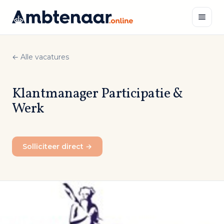
Naar
inhoud
← Alle vacatures
Zoeken
Klantmanager Participatie &
Werk
Solliciteer direct →