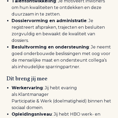
Talentontwikkeling
: Je motiveert inwoners
om hun kwaliteiten te ontdekken en deze
duurzaam in te zetten.
Dossiervorming en administratie
: Je
registreert afspraken, trajecten en besluiten
zorgvuldig en bewaakt de kwaliteit van
dossiers.
Besluitvorming en ondersteuning
: Je neemt
goed onderbouwde beslissingen met oog voor
de menselijke maat en ondersteunt collega’s
als inhoudelijke sparringpartner.
Dit breng jij mee
Werkervaring
: Jij hebt e
varing
als Klantmanager
Participatie & Werk (doelmatigheid) binnen het
sociaal domein.
Opleidingsniveau
: Jij hebt HBO werk- en