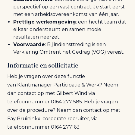
perspectief op een vast contract. Je start eerst
met een arbeidsovereenkomst van één jaar.
Prettige werk
omgeving
: een hecht team dat
elkaar ondersteunt en samen mooie
resultaten neerzet.
Voorwaarde
:
Bij indiensttreding is een
Verklaring
Omtrent
het Gedrag (VOG) vereist.
Informatie en sollicitatie
Heb je vragen over deze functie
van
Klantmanager Participatie
&
Wer
k
? Neem
dan contact op met
Gilbert Wind
via
telefoonnummer 0164
277
585
. Heb je vragen
over de procedure? Neem dan contact op met
Fay Bruininkx, corporate
recruiter
, via
telefoonnummer 0164
277163.