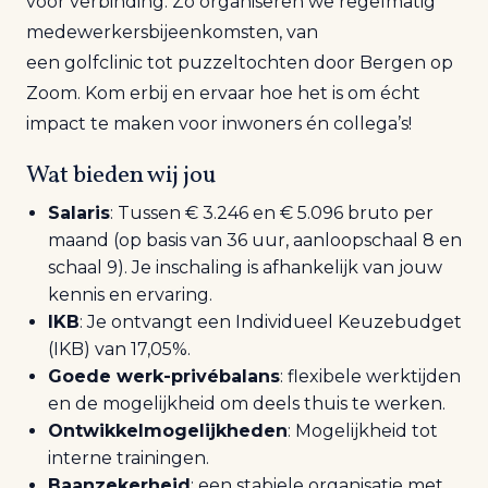
voor verbinding. Zo organiseren we regelmatig
medewerkersbijeenkomsten, van
een
golfclinic
tot puzzeltochten door Bergen op
Zoom. Kom erbij en ervaar hoe het is om écht
impact te maken voor inwoners én collega’s!
Wat bieden wij jou
Salaris
: Tussen € 3.246 en € 5.096 bruto per
maand (op basis van 36 uur, aanloopschaal 8 en
schaal 9). Je inschaling is afhankelijk van jouw
kennis en ervaring.
IKB
: Je ontvangt een Individueel Keuzebudget
(IKB) van 17,05%.
Goede werk-privébalans
: flexibele werktijden
en de mogelijkheid om deels thuis te werken.
Ontwikkelmogelijkheden
: Mogelijkheid tot
interne trainingen.
Baanzekerheid
: een stabiele organisatie met