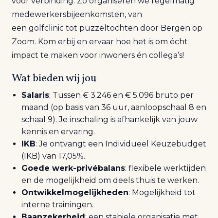
voor verbinding. Zo organiseren we regelmatig
medewerkersbijeenkomsten, van
een
golfclinic
tot puzzeltochten door Bergen op
Zoom. Kom erbij en ervaar hoe het is om écht
impact te maken voor inwoners én collega’s!
Wat bieden wij jou
Salaris
: Tussen € 3.246 en € 5.096 bruto per
maand (op basis van 36 uur, aanloopschaal 8 en
schaal 9). Je inschaling is afhankelijk van jouw
kennis en ervaring.
IKB
: Je ontvangt een Individueel Keuzebudget
(IKB) van 17,05%.
Goede werk-privébalans
: flexibele werktijden
en de mogelijkheid om deels thuis te werken.
Ontwikkelmogelijkheden
: Mogelijkheid tot
interne trainingen.
Baanzekerheid
: een stabiele organisatie met