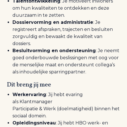
Talentontwikkeling
: Je motiveert inwoners
om hun kwaliteiten te ontdekken en deze
duurzaam in te zetten.
Dossiervorming en administratie
: Je
registreert afspraken, trajecten en besluiten
zorgvuldig en bewaakt de kwaliteit van
dossiers.
Besluitvorming en ondersteuning
: Je neemt
goed onderbouwde beslissingen met oog voor
de menselijke maat en ondersteunt collega’s
als inhoudelijke sparringpartner.
Dit breng jij mee
Werkervaring
: Jij hebt e
varing
als Klantmanager
Participatie & Werk (doelmatigheid) binnen het
sociaal domein.
Opleidingsniveau
: Jij hebt HBO werk- en