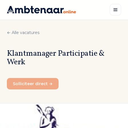
Naar
inhoud
← Alle vacatures
Zoeken
Klantmanager Participatie &
Werk
Solliciteer direct →