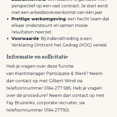
perspectief op een vast contract. Je start eerst
met een arbeidsovereenkomst van één jaar.
Prettige werk
omgeving
: een hecht team dat
elkaar ondersteunt en samen mooie
resultaten neerzet.
Voorwaarde
:
Bij indiensttreding is een
Verklaring
Omtrent
het Gedrag (VOG) vereist.
Informatie en sollicitatie
Heb je vragen over deze functie
van
Klantmanager Participatie
&
Wer
k
? Neem
dan contact op met
Gilbert Wind
via
telefoonnummer 0164
277
585
. Heb je vragen
over de procedure? Neem dan contact op met
Fay Bruininkx, corporate
recruiter
, via
telefoonnummer 0164
277163.