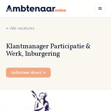
Naar
inhoud
← Alle vacatures
Zoeken
Klantmanager Participatie &
Werk, Inburgering
Solliciteer direct →