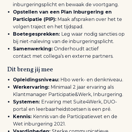
inburgeringsplicht en bewaak de voortgang
.
Opstellen van een Plan Inburgering en
Participatie (PIP):
Maak afspraken over het te
volgen traject en het tijdspad.
Boetegesprekken:
Leg waar nodig sancties op
bij niet-naleving van de inburgeringsplicht.
Samenwerking:
Onderhoudt actief
contact
met collega’s en externe partners.
Dit breng jij mee
Opleiding
sniveau
:
Hbo werk- en denkniveau.
Werke
rvaring
:
Minimaal 2 jaar ervaring als
Klantmanager Participatie&Werk, Inburgering.
Systemen:
Ervaring met Suite4Werk, DUO-
portal en leerbaarheidstoetsen is een pré
.
Kennis:
Kennis van de Participatiewet en de
Wet inburgering 2021.
Vaardigheden:
Sterke communicatieve