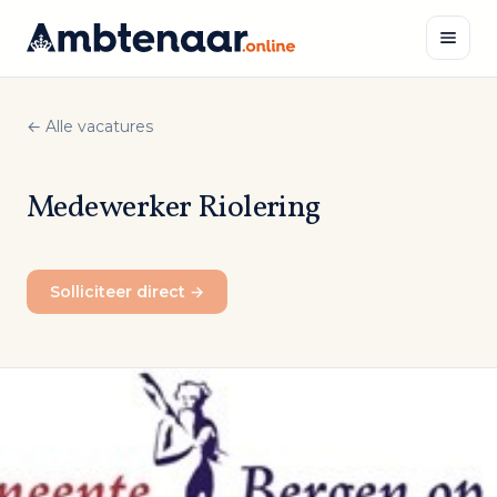
Naar
inhoud
← Alle vacatures
Zoeken
Medewerker Riolering
Solliciteer direct →