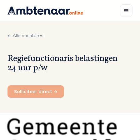
Naar
inhoud
← Alle vacatures
Zoeken
Regiefunctionaris belastingen
24 uur p/w
Solliciteer direct →