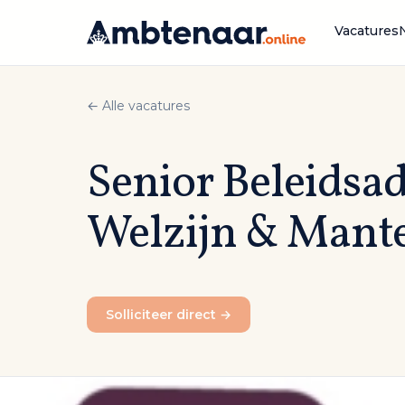
Naar
inhoud
Vacatures
← Alle vacatures
Senior Beleidsa
Welzijn & Mant
Solliciteer direct →