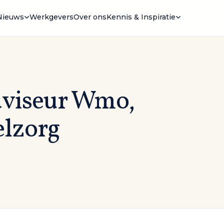
Nieuws
Werkgevers
Over ons
Kennis & Inspiratie
dviseur Wmo,
elzorg