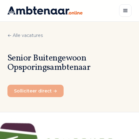
Naar
inhoud
← Alle vacatures
Zoeken
Senior Buitengewoon
Opsporingsambtenaar
Solliciteer direct →