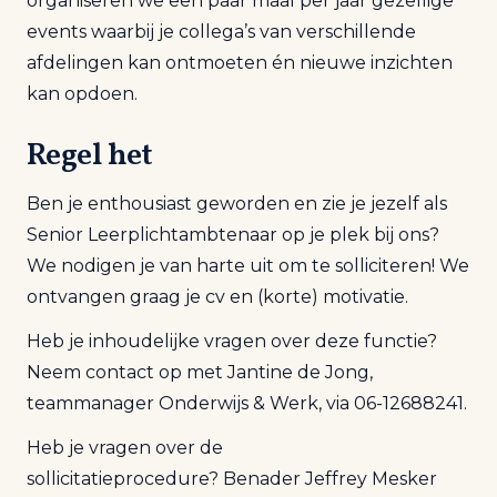
organiseren we een paar maal per jaar gezellige
events waarbij je collega’s van verschillende
afdelingen kan ontmoeten én nieuwe inzichten
kan opdoen.
Regel het
Ben je e
nthousiast
geworden en zie je jezelf a
ls
Senior Leerplichtambtenaar
op je plek bij ons
?
We nodigen je van harte uit om te solliciteren! We
ontvangen graag je cv en (korte) motivatie.
Heb je inhoudelijke vragen over deze functie?
Neem contact op met Jantine de Jong,
teammanager Onderwijs & Werk, via 06-12688241.
Heb je vragen over de
sollicitatieprocedure?
Benader
Jeffrey Meske
r