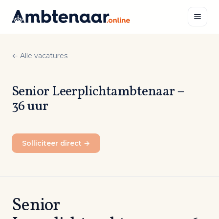
Naar
inhoud
← Alle vacatures
Zoeken
Senior Leerplichtambtenaar –
36 uur
Solliciteer direct →
Senior