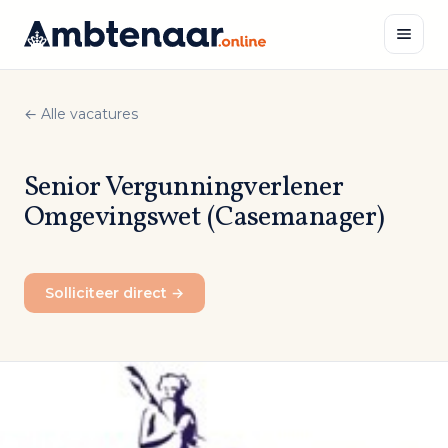
Naar
inhoud
← Alle vacatures
Zoeken
Senior Vergunningverlener
Omgevingswet (Casemanager)
Solliciteer direct →