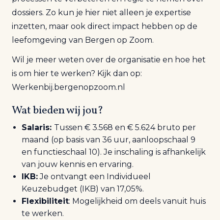
dossiers. Zo kun je hier niet alleen je expertise
inzetten, maar ook direct impact hebben op de
leefomgeving van Bergen op Zoom.
Wil je meer weten over de organisatie en hoe het
is om hier te werken? Kijk dan op:
Werkenbij.bergenopzoom.nl
Wat bieden wij jou?
Salaris:
T
ussen €
3.568
en €
5.624
bruto per
maand (op basis van 36 uur, aanloopschaal 9
en
functie
schaa
l 10). Je inschaling is afhankelijk
van jouw kennis en ervaring.
IKB:
Je ontvangt een Individueel
Keuzebudget (IKB) van 17,05%.
Flexibiliteit
: Mogelijkheid om deels vanuit huis
te werken.