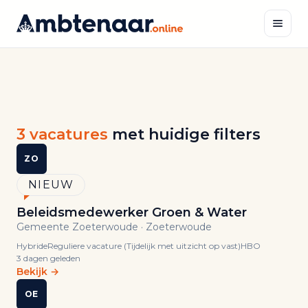
Naar
inhoud
Zoeken
ALLE
VACATURES
Vind
3 vacatures
met huidige filters
jouw
ZO
volgende
NIEUW
Beleidsmedewerker Groen & Water
functie.
Gemeente Zoeterwoude · Zoeterwoude
Hybride
Reguliere vacature (Tijdelijk met uitzicht op vast)
HBO
3
3 dagen geleden
Bekijk →
actuele
vacatures
OE