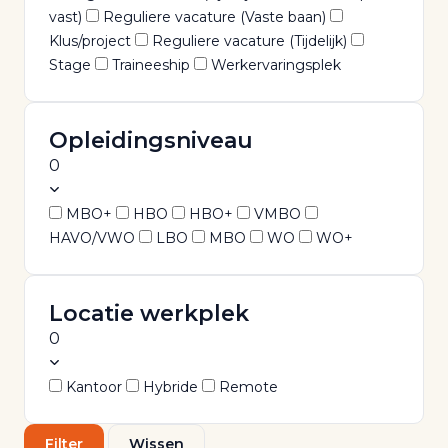
vast)
Reguliere vacature (Vaste baan)
Klus/project
Reguliere vacature (Tijdelijk)
Stage
Traineeship
Werkervaringsplek
Opleidingsniveau
0
MBO+
HBO
HBO+
VMBO
HAVO/VWO
LBO
MBO
WO
WO+
Locatie werkplek
0
Kantoor
Hybride
Remote
Filter
Wissen