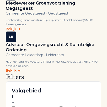
bij
Medewerker Groenvoorziening
de
Oegstgeest
Gemeente Oegstgeest · Oegstgeest
overheid
Kantoor
Reguliere vacature (Tijdelijk met uitzicht op vast)
VMBO
—
1 week geleden
filter
Bekijk →
op
LE
thema,
Adviseur Omgevingsrecht & Ruimtelijke
werkgever
Ordening
en
Gemeente Leiderdorp · Leiderdorp
regio.
Hybride
Reguliere vacature (Tijdelijk met uitzicht op vast)
HBO, WO
4 weken geleden
Bekijk →
Filters
Vakgebied
1