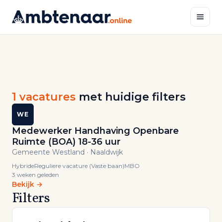
Naar
inhoud
Zoeken
ALLE
VACATURES
Vind
1 vacatures
met huidige filters
jouw
WE
Medewerker Handhaving Openbare
volgende
Ruimte (BOA) 18-36 uur
Gemeente Westland · Naaldwijk
functie.
Hybride
Reguliere vacature (Vaste baan)
MBO
3 weken geleden
1
Bekijk →
Filters
actuele
vacatures