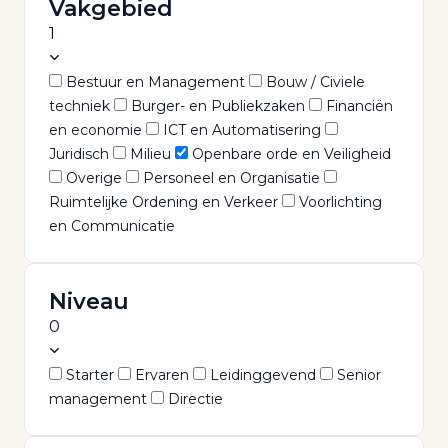
Vakgebied
bij
de
1
overheid
Bestuur en Management
Bouw / Civiele
—
techniek
Burger- en Publiekzaken
Financiën
filter
en economie
ICT en Automatisering
op
Juridisch
Milieu
Openbare orde en Veiligheid
thema,
Overige
Personeel en Organisatie
werkgever
Ruimtelijke Ordening en Verkeer
Voorlichting
en
en Communicatie
regio.
Niveau
0
Starter
Ervaren
Leidinggevend
Senior
management
Directie