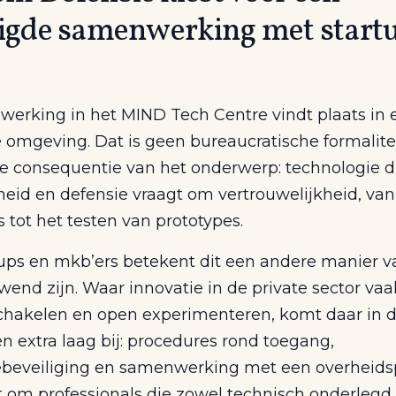
ligde samenwerking met start
erking in het MIND Tech Centre vindt plaats in 
e omgeving. Dat is geen bureaucratische formalite
te consequentie van het onderwerp: technologie d
heid en defensie vraagt om vertrouwelijkheid, van
 tot het testen van prototypes.
tups en mkb’ers betekent dit een andere manier 
end zijn. Waar innovatie in de private sector vaa
chakelen en open experimenteren, komt daar in 
n extra laag bij: procedures rond toegang,
ebeveiliging en samenwerking met een overheidsp
 om professionals die zowel technisch onderlegd z