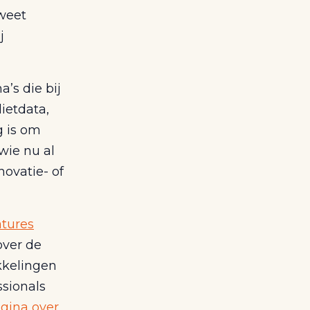
 weet
j
’s die bij
ietdata,
g is om
wie nu al
novatie- of
atures
over de
ikkelingen
ssionals
gina over