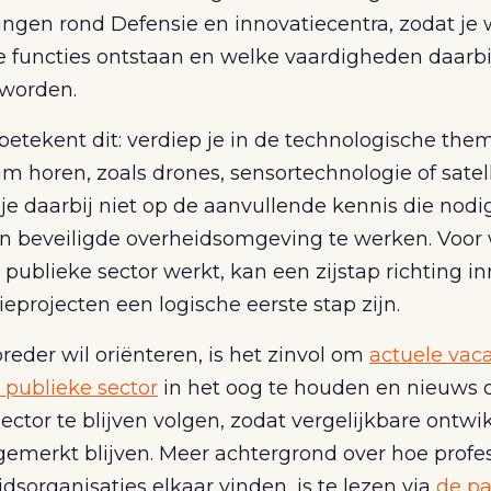
ingen rond Defensie en innovatiecentra, zodat je
e functies ontstaan en welke vaardigheden daarbi
worden.
betekent dit: verdiep je in de technologische thema
m horen, zoals drones, sensortechnologie of satell
 je daarbij niet op de aanvullende kennis die nodi
n beveiligde overheidsomgeving te werken. Voor 
publieke sector werkt, kan een zijstap richting in
eprojecten een logische eerste stap zijn.
reder wil oriënteren, is het zinvol om
actuele vac
 publieke sector
in het oog te houden en nieuws 
ector te blijven volgen, zodat vergelijkbare ontw
gemerkt blijven. Meer achtergrond over hoe profe
dsorganisaties elkaar vinden, is te lezen via
de pa