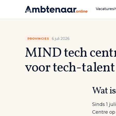
Naar
inhoud
Vacatures
6 juli 2026
PROVINCIES
MIND tech centr
voor tech-talent 
Wat i
Sinds 1 ju
Centre op