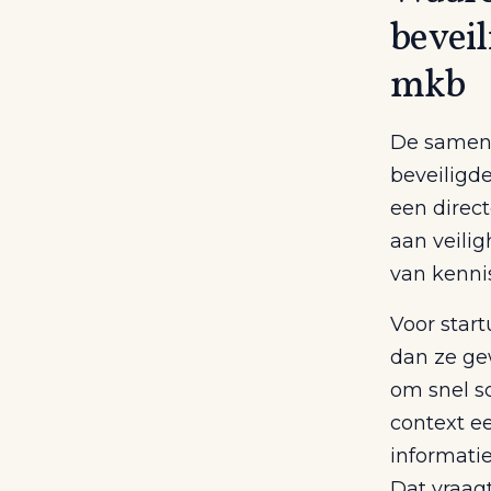
bevei
mkb
De samenw
beveiligd
een direc
aan veilig
van kennis
Voor star
dan ze gew
om snel s
context ee
informati
Dat vraagt