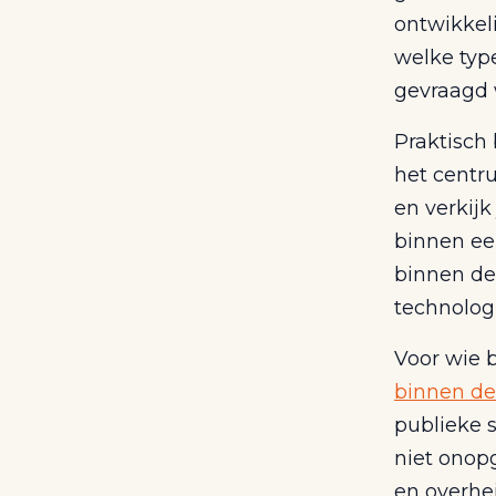
ontwikkel
welke typ
gevraagd 
Praktisch 
het centru
en verkijk
binnen ee
binnen de 
technologi
Voor wie b
binnen de
publieke s
niet onop
en overhei