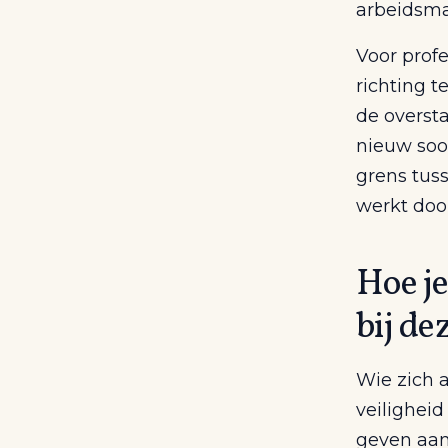
arbeidsma
Voor profe
richting t
de overst
nieuw soo
grens tus
werkt doo
Hoe je
bij de
Wie zich 
veiligheid
geven aan