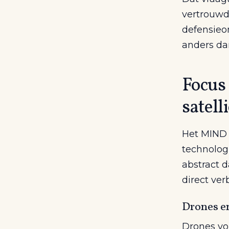
vertrouwd
defensieo
anders da
Focus
satell
Het MIND 
technolog
abstract 
direct ve
Drones e
Drones vo