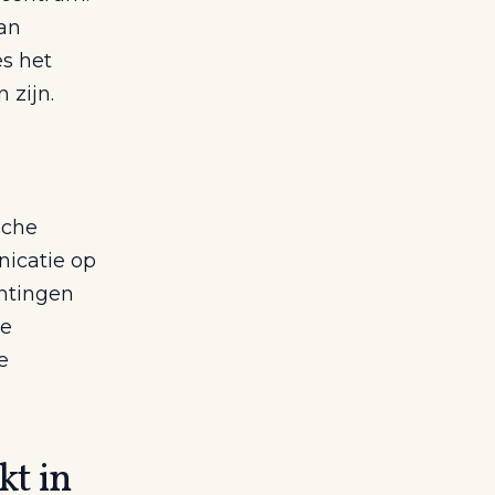
van
es het
 zijn.
sche
nicatie op
chtingen
re
e
kt in