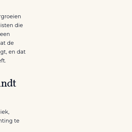
rgroeien
isten die
 een
at de
gt, en dat
ft.
indt
iek,
hting te