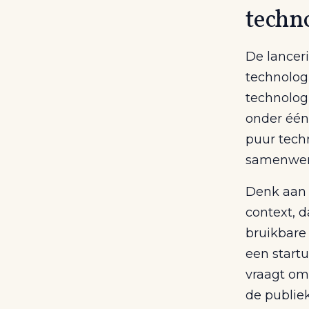
techno
De lancer
technologi
technolog
onder één
puur techn
samenwerk
Denk aan 
context, d
bruikbare 
een start
vraagt om
de publiek