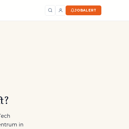
JOBALERT
Zoeken
ft?
 Tech
entrum in