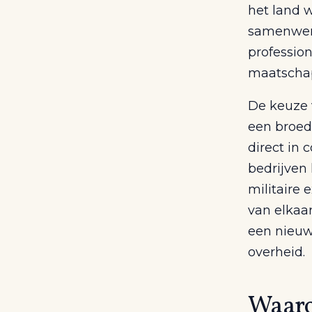
het land w
samenwerk
profession
maatschapp
De keuze v
een broed
direct in 
bedrijven
militaire 
van elkaar
een nieuwe
overheid.
Waaro