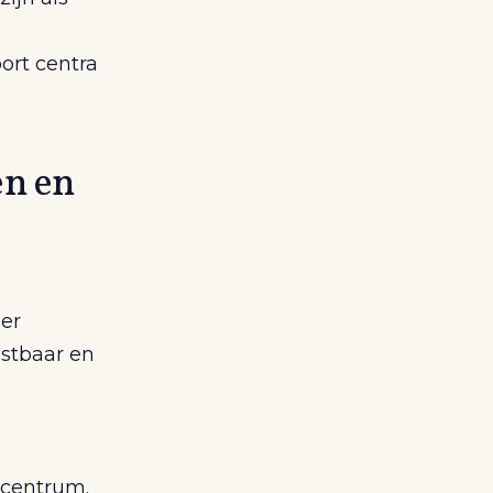
ort centra
en en
er
astbaar en
 centrum.