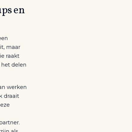
ups en
een
it, maar
ie raakt
 het delen
van werken
k draait
deze
artner.
ijn als