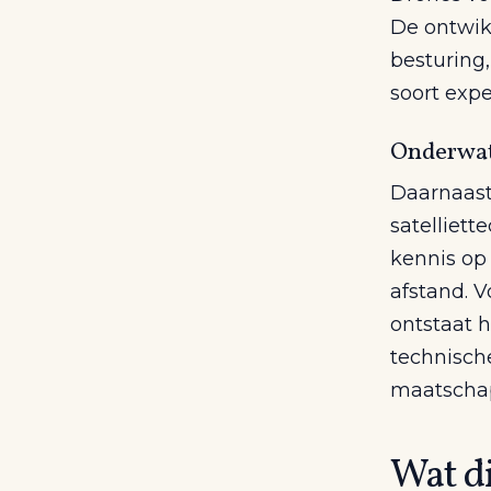
De ontwik
besturing
soort expe
Onderwate
Daarnaast
satelliet
kennis op
afstand. V
ontstaat h
technisch
maatschap
Wat di