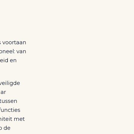
s voortaan
oneel: van
heid en
eiligde
aar
 tussen
functies
iteit met
p de