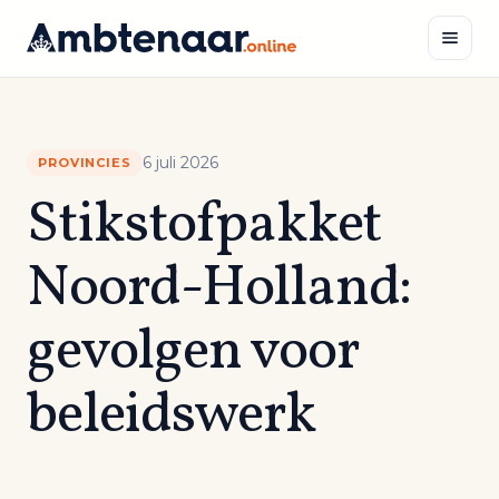
Naar
inhoud
Zoeken
6 juli 2026
PROVINCIES
Stikstofpakket
Noord-Holland:
gevolgen voor
beleidswerk