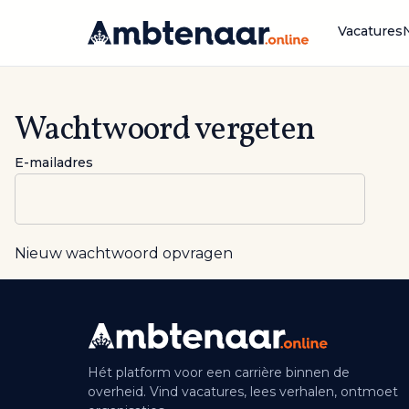
Naar
inhoud
Vacatures
Wachtwoord vergeten
E-mailadres
Nieuw wachtwoord opvragen
Hét platform voor een carrière binnen de
overheid. Vind vacatures, lees verhalen, ontmoet