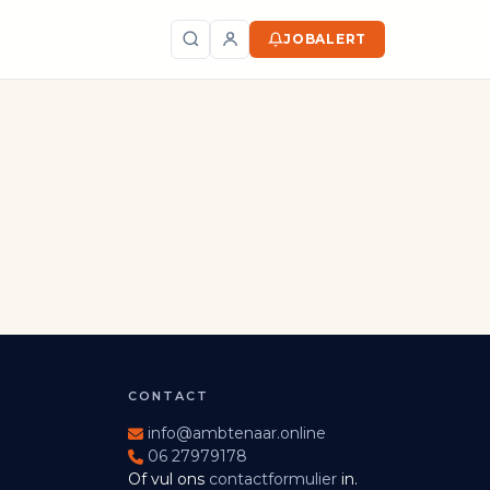
JOBALERT
Zoeken
CONTACT
info@ambtenaar.online
06 27979178
Of vul ons
contactformulier
in.