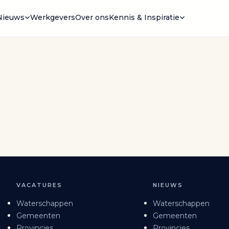
Nieuws
Werkgevers
Over ons
Kennis & Inspiratie
VACATURES
NIEUWS
Waterschappen
Waterschappen
Gemeenten
Gemeenten
Provincies
Provincies