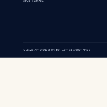
organisaties.
© 2026 Ambtenaar online · Gemaakt door Yinga